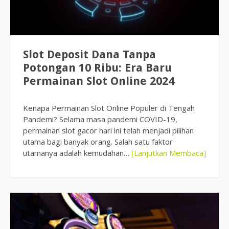
Slot Deposit Dana Tanpa
Potongan 10 Ribu: Era Baru
Permainan Slot Online 2024
Kenapa Permainan Slot Online Populer di Tengah
Pandemi? Selama masa pandemi COVID-19,
permainan slot gacor hari ini telah menjadi pilihan
utama bagi banyak orang. Salah satu faktor
utamanya adalah kemudahan…
[Lanjutkan Membaca]