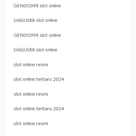
GENDIS999 slot online
SIAGUS88 slot online
GENDIS999 slot online
SIAGUS88 slot online
slot online resmi
slot online terbaru 2024
slot online resmi
slot online terbaru 2024
slot online resmi