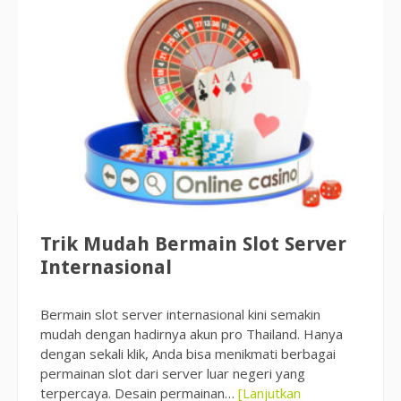
Trik Mudah Bermain Slot Server
Internasional
Bermain slot server internasional kini semakin
mudah dengan hadirnya akun pro Thailand. Hanya
dengan sekali klik, Anda bisa menikmati berbagai
permainan slot dari server luar negeri yang
terpercaya. Desain permainan…
[Lanjutkan