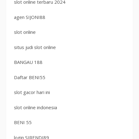
slot online terbaru 2024
agen SIJONI88
slot online
situs judi slot online
BANGAU 188
Daftar BENI55
slot gacor hari ini
slot online indonesia
BENI 55
login SIRENDI89