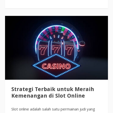
Strategi Terbaik untuk Meraih
Kemenangan di Slot Online
Slot online adalah salah satu permainan judi yang