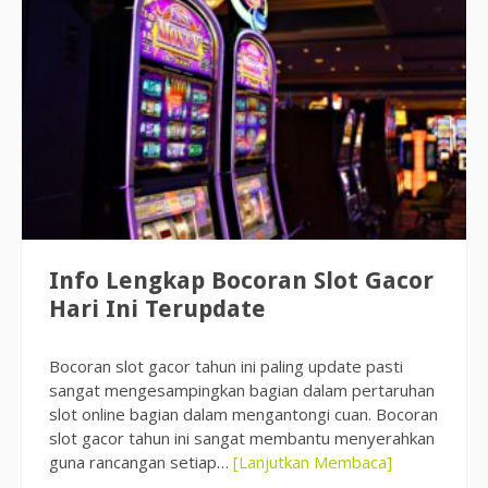
Info Lengkap Bocoran Slot Gacor
Hari Ini Terupdate
Bocoran slot gacor tahun ini paling update pasti
sangat mengesampingkan bagian dalam pertaruhan
slot online bagian dalam mengantongi cuan. Bocoran
slot gacor tahun ini sangat membantu menyerahkan
guna rancangan setiap…
[Lanjutkan Membaca]