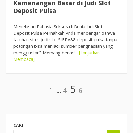
Kemenangan Besar di Judi Slot
Deposit Pulsa
Menelusuri Rahasia Sukses di Dunia Judi Slot
Deposit Pulsa Pernahkah Anda mendengar bahwa
taruhan situs judi slot SIERA88 deposit pulsa tanpa
potongan bisa menjadi sumber penghasilan yang
menggiurkan? Memang benar!…
[Lanjutkan
Membaca]
Paginasi
Laman
Laman
Laman
Laman
5
1
…
4
6
pos
CARI