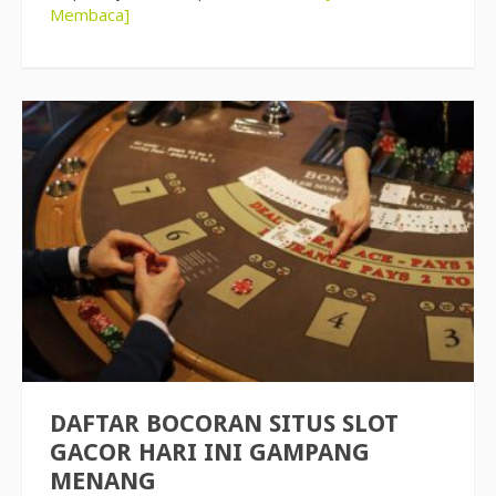
Membaca]
DAFTAR BOCORAN SITUS SLOT
GACOR HARI INI GAMPANG
MENANG