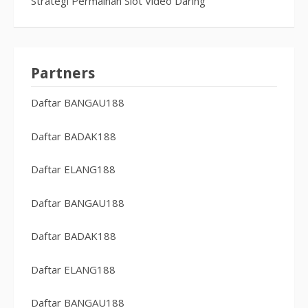
Strategi Permainan Slot Video Daring
Partners
Daftar BANGAU188
Daftar BADAK188
Daftar ELANG188
Daftar BANGAU188
Daftar BADAK188
Daftar ELANG188
Daftar BANGAU188