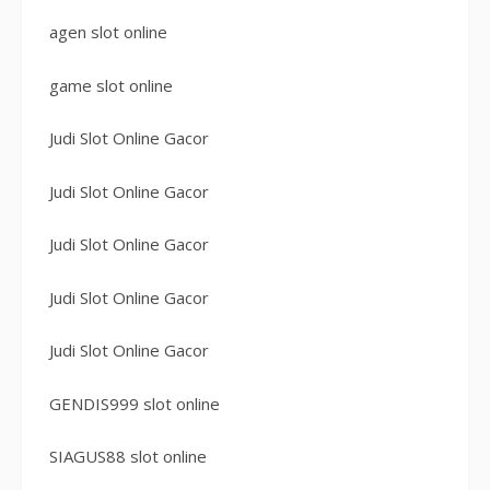
agen slot online
game slot online
Judi Slot Online Gacor
Judi Slot Online Gacor
Judi Slot Online Gacor
Judi Slot Online Gacor
Judi Slot Online Gacor
GENDIS999 slot online
SIAGUS88 slot online