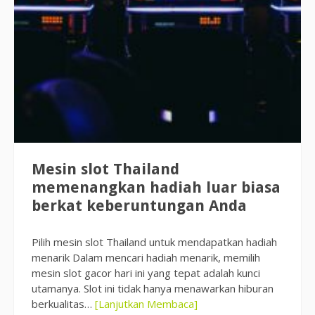
Mesin slot Thailand
memenangkan hadiah luar biasa
berkat keberuntungan Anda
Pilih mesin slot Thailand untuk mendapatkan hadiah
menarik Dalam mencari hadiah menarik, memilih
mesin slot gacor hari ini yang tepat adalah kunci
utamanya. Slot ini tidak hanya menawarkan hiburan
berkualitas…
[Lanjutkan Membaca]