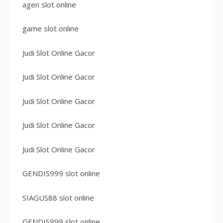
agen slot online
game slot online
Judi Slot Online Gacor
Judi Slot Online Gacor
Judi Slot Online Gacor
Judi Slot Online Gacor
Judi Slot Online Gacor
GENDIS999 slot online
SIAGUS88 slot online
GENDIS999 slot online