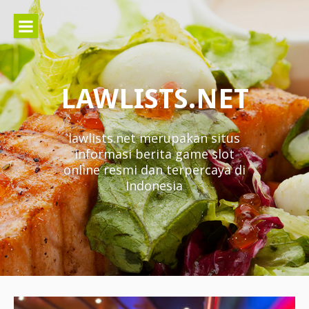
Lompat
ke
konten
LAWLISTS.NET
lawlists.net merupakan situs
informasi berita game slot
online resmi dan terpercaya di
Indonesia