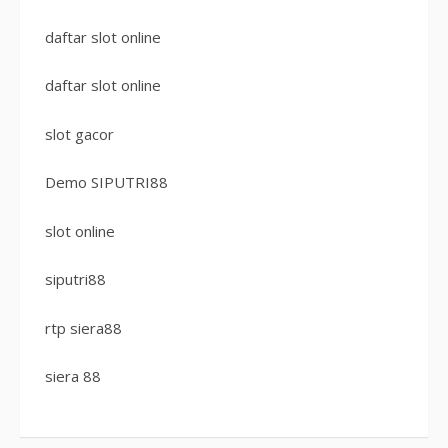
daftar slot online
daftar slot online
slot gacor
Demo SIPUTRI88
slot online
siputri88
rtp siera88
siera 88