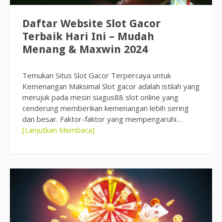
Daftar Website Slot Gacor
Terbaik Hari Ini – Mudah
Menang & Maxwin 2024
Temukan Situs Slot Gacor Terpercaya untuk
Kemenangan Maksimal Slot gacor adalah istilah yang
merujuk pada mesin siagus88 slot online yang
cenderung memberikan kemenangan lebih sering
dan besar. Faktor-faktor yang mempengaruhi…
[Lanjutkan Membaca]