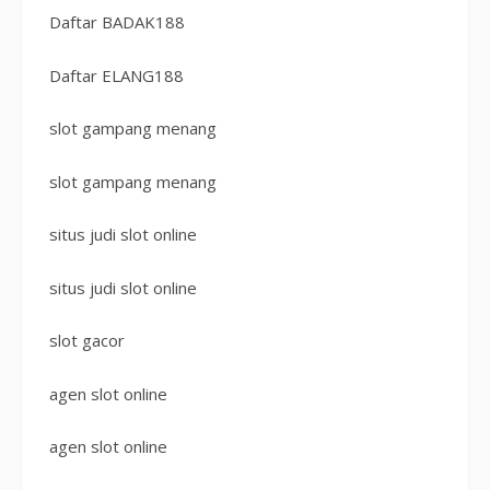
Daftar BADAK188
Daftar ELANG188
slot gampang menang
slot gampang menang
situs judi slot online
situs judi slot online
slot gacor
agen slot online
agen slot online