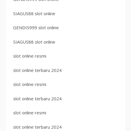
SIAGUS88 slot online
GENDIS999 slot online
SIAGUS88 slot online
slot online resmi
slot online terbaru 2024
slot online resmi
slot online terbaru 2024
slot online resmi
slot online terbaru 2024