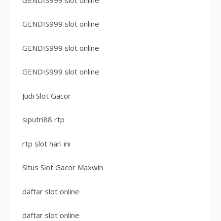
GENDIS999 slot online
GENDIS999 slot online
GENDIS999 slot online
Judi Slot Gacor
siputri88 rtp
rtp slot hari ini
Situs Slot Gacor Maxwin
daftar slot online
daftar slot online