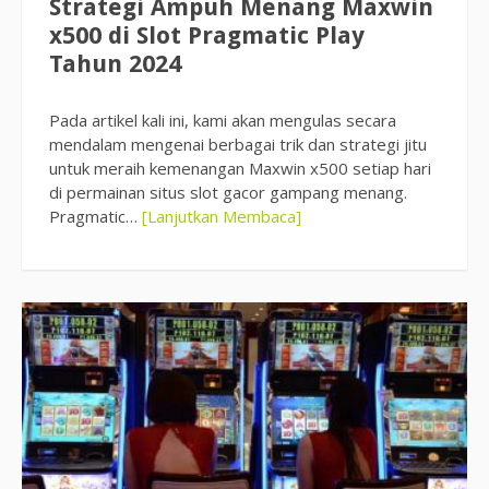
Strategi Ampuh Menang Maxwin
x500 di Slot Pragmatic Play
Tahun 2024
Pada artikel kali ini, kami akan mengulas secara
mendalam mengenai berbagai trik dan strategi jitu
untuk meraih kemenangan Maxwin x500 setiap hari
di permainan situs slot gacor gampang menang.
Pragmatic…
[Lanjutkan Membaca]