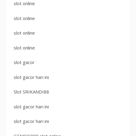
slot online
slot online
slot online
slot online
slot gacor
slot gacor hari ini
Slot SRIKANDI88
slot gacor hari ini
slot gacor hari ini
GENDIS999 slot online