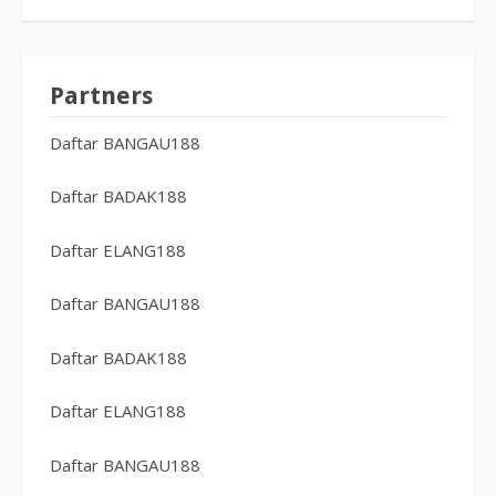
Partners
Daftar BANGAU188
Daftar BADAK188
Daftar ELANG188
Daftar BANGAU188
Daftar BADAK188
Daftar ELANG188
Daftar BANGAU188