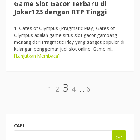
Game Slot Gacor Terbaru di
Joker123 dengan RTP Tinggi
1. Gates of Olympus (Pragmatic Play) Gates of
Olympus adalah game situs slot gacor gampang
menang dari Pragmatic Play yang sangat populer di
kalangan penggemar judi slot online. Game ini…
[Lanjutkan Membaca]
Paginasi
Laman
Laman
Laman
Laman
Laman
3
1
2
4
…
6
pos
CARI
CARI