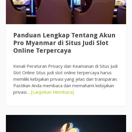
Panduan Lengkap Tentang Akun
Pro Myanmar di Situs Judi Slot
Online Terpercaya
Kenali Peraturan Privacy dan Keamanan di Situs Judi
Slot Online Situs judi slot online terpercaya harus
memiliki kebijakan privasi yang jelas dan transparan.
Pastikan Anda membaca dan memahami kebijakan
privasi…
[Lanjutkan Membaca]