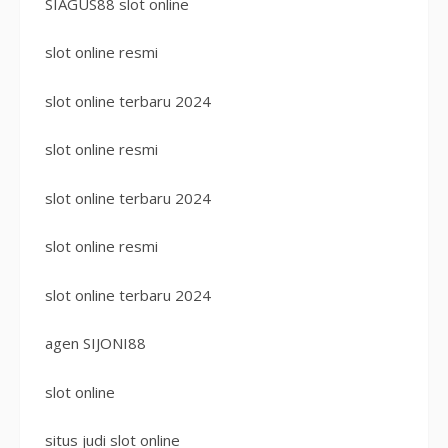
SIAGUS88 slot online
slot online resmi
slot online terbaru 2024
slot online resmi
slot online terbaru 2024
slot online resmi
slot online terbaru 2024
agen SIJONI88
slot online
situs judi slot online