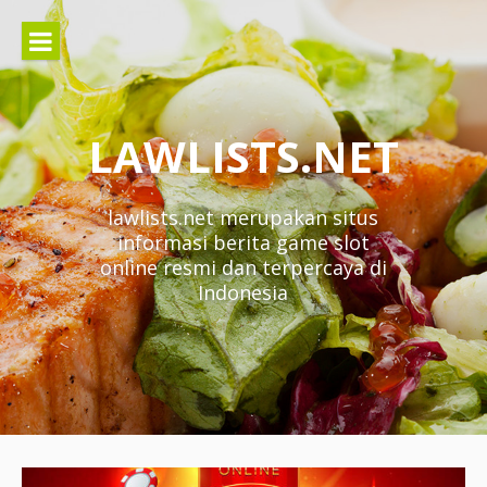
Lompat
ke
konten
LAWLISTS.NET
lawlists.net merupakan situs
informasi berita game slot
online resmi dan terpercaya di
Indonesia