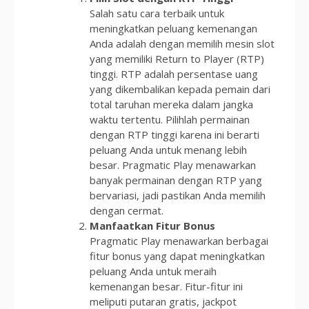
Salah satu cara terbaik untuk
meningkatkan peluang kemenangan
Anda adalah dengan memilih mesin slot
yang memiliki Return to Player (RTP)
tinggi. RTP adalah persentase uang
yang dikembalikan kepada pemain dari
total taruhan mereka dalam jangka
waktu tertentu. Pilihlah permainan
dengan RTP tinggi karena ini berarti
peluang Anda untuk menang lebih
besar. Pragmatic Play menawarkan
banyak permainan dengan RTP yang
bervariasi, jadi pastikan Anda memilih
dengan cermat.
Manfaatkan Fitur Bonus
Pragmatic Play menawarkan berbagai
fitur bonus yang dapat meningkatkan
peluang Anda untuk meraih
kemenangan besar. Fitur-fitur ini
meliputi putaran gratis, jackpot