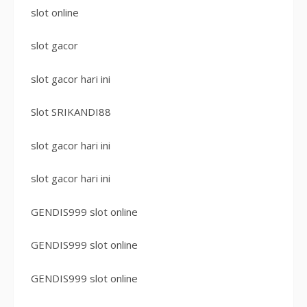
slot online
slot gacor
slot gacor hari ini
Slot SRIKANDI88
slot gacor hari ini
slot gacor hari ini
GENDIS999 slot online
GENDIS999 slot online
GENDIS999 slot online